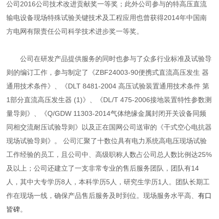
公司2016公司技术改进贡献奖一等奖；此外公司参与的特高压直流
输电设备现场特殊试验关键技术及工程应用也曾获得2014年中国南
方电网有限责任公司科学技术进步奖一等奖。
公司在研发产品提供服务的同时也参与了众多行业标准及试验导
则的编订工作，参与制定了《ZBF24003-90便携式直流高压发生 器
通用技术条件》、《DLT 8481-2004 高压试验装置通用技术条件 第
1部分直流高压发生器 (1)》、《DL/T 475-2006接地装置特性参数测
量导则》、《Q/GDW 11303-2014气体绝缘金属封闭开关设备同频
同相交流耐压试验导则》以及正在国网公司送审的《干式空心电抗器
现场试验导则》。 公司汇聚了十数位具有电力系统高电压现场试验
工作经验的员工，且公司中、高级职称人数占公司总人数比例达25%
及以上；公司还建立了一支非常专业的售后服务团队，团队有14
人，其中大专学历8人，本科学历5人，研究生学历1人。团队长期工
作在现场一线，确保产品售后服务及时到位。现场服务水平高、
有口
皆碑
。